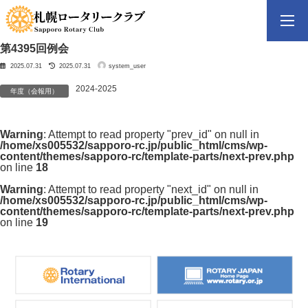
コ
ナ
ン
ビ
テ
ゲ
ン
ー
ツ
シ
第4395回例会
へ
ョ
最
2025.07.31
2025.07.31
system_user
終
ス
ン
更
新
キ
に
日
2024-2025
時
ッ
移
年度（会報用）
:
プ
動
Warning
: Attempt to read property "prev_id" on null in
/home/xs005532/sapporo-rc.jp/public_html/cms/wp-
content/themes/sapporo-rc/template-parts/next-prev.php
on line
18
Warning
: Attempt to read property "next_id" on null in
/home/xs005532/sapporo-rc.jp/public_html/cms/wp-
content/themes/sapporo-rc/template-parts/next-prev.php
on line
19