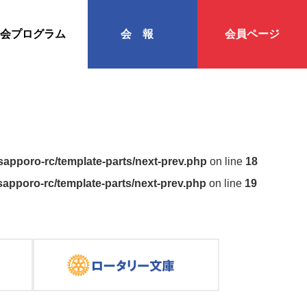
会プログラム
会報
会員ページ
apporo-rc/template-parts/next-prev.php
on line
18
apporo-rc/template-parts/next-prev.php
on line
19