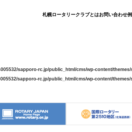
札幌ロータリークラブとは
お問い合わせ
例
005532/sapporo-rc.jp/public_html/cms/wp-content/themes/s
005532/sapporo-rc.jp/public_html/cms/wp-content/themes/s