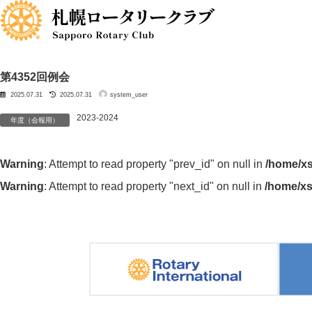
コ
ナ
ン
ビ
テ
ゲ
ン
ー
ツ
シ
へ
ョ
ス
ン
第4352回例会
キ
に
最
ッ
移
2025.07.31
2025.07.31
system_user
終
更
プ
動
新
日
2023-2024
時
年度（会報用）
:
Warning
: Attempt to read property "prev_id" on null in
/home/xs
Warning
: Attempt to read property "next_id" on null in
/home/xs