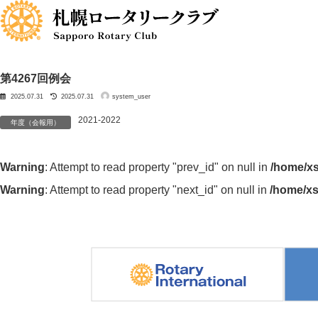
コ
ナ
ン
ビ
テ
ゲ
ン
ー
ツ
シ
へ
ョ
ス
ン
第4267回例会
キ
に
最
ッ
移
2025.07.31
2025.07.31
system_user
終
更
プ
動
新
日
2021-2022
時
年度（会報用）
:
Warning
: Attempt to read property "prev_id" on null in
/home/xs
Warning
: Attempt to read property "next_id" on null in
/home/xs