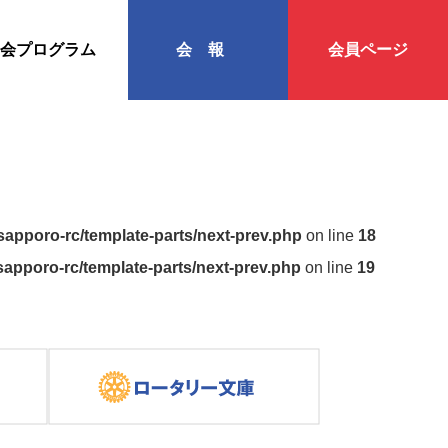
会プログラム
会報
会員ページ
apporo-rc/template-parts/next-prev.php
on line
18
apporo-rc/template-parts/next-prev.php
on line
19