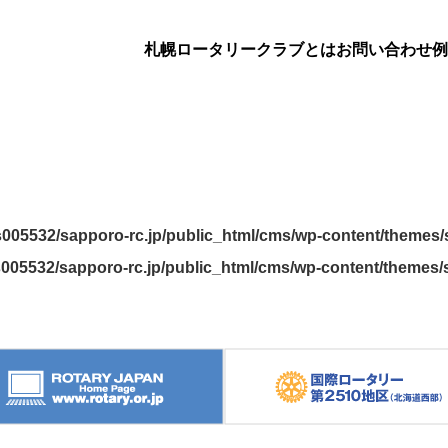
札幌ロータリークラブとは
お問い合わせ
例
005532/sapporo-rc.jp/public_html/cms/wp-content/themes/s
005532/sapporo-rc.jp/public_html/cms/wp-content/themes/s