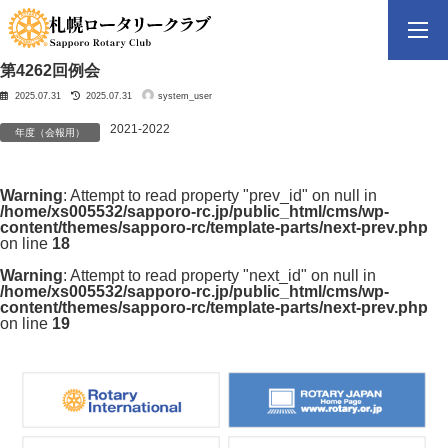
コ
ナ
ン
ビ
テ
ゲ
ン
ー
ツ
シ
第4262回例会
へ
ョ
最
2025.07.31
2025.07.31
system_user
終
ス
ン
更
新
キ
に
日
2021-2022
時
ッ
移
年度（会報用）
:
プ
動
Warning
: Attempt to read property "prev_id" on null in
/home/xs005532/sapporo-rc.jp/public_html/cms/wp-
content/themes/sapporo-rc/template-parts/next-prev.php
on line
18
Warning
: Attempt to read property "next_id" on null in
/home/xs005532/sapporo-rc.jp/public_html/cms/wp-
content/themes/sapporo-rc/template-parts/next-prev.php
on line
19