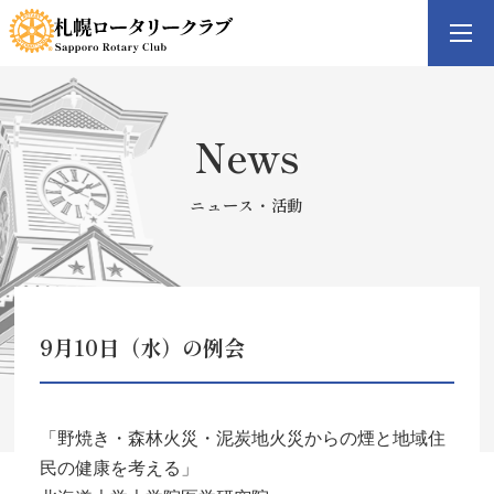
コ
ナ
ン
ビ
テ
ゲ
ン
ー
ツ
シ
へ
ョ
ス
ン
キ
に
News
ッ
移
プ
動
ニュース・活動
9月10日（水）の例会
「野焼き・森林火災・泥炭地火災からの煙と地域住
民の健康を考える」