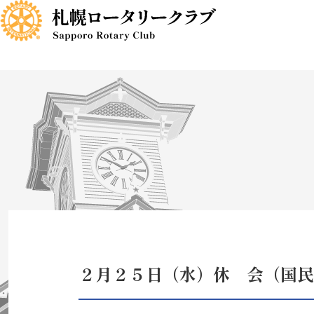
コ
ナ
ン
ビ
テ
ゲ
ン
ー
ツ
シ
へ
ョ
ス
ン
キ
に
ッ
移
プ
動
２月２５日（水）休 会（国民