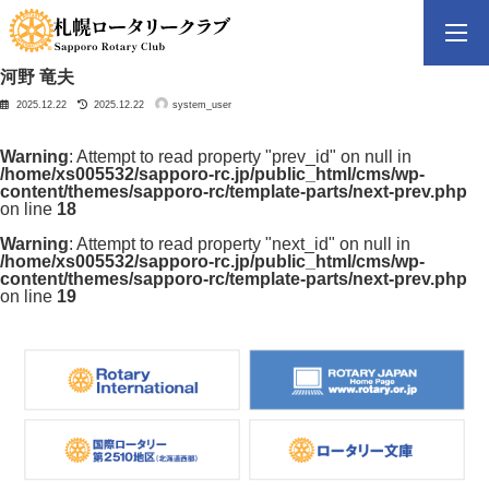
コ
ナ
ン
ビ
テ
ゲ
ン
ー
ツ
シ
河野 竜夫
へ
ョ
最
2025.12.22
2025.12.22
system_user
終
ス
ン
更
新
キ
に
日
時
ッ
移
:
Warning
: Attempt to read property "prev_id" on null in
プ
動
/home/xs005532/sapporo-rc.jp/public_html/cms/wp-
content/themes/sapporo-rc/template-parts/next-prev.php
on line
18
Warning
: Attempt to read property "next_id" on null in
/home/xs005532/sapporo-rc.jp/public_html/cms/wp-
content/themes/sapporo-rc/template-parts/next-prev.php
on line
19