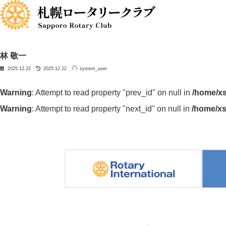
コ
ナ
ン
ビ
テ
ゲ
ン
ー
ツ
シ
へ
ョ
ス
ン
林 敬一
キ
に
最
ッ
移
2025.12.22
2025.12.22
system_user
終
更
プ
動
新
日
時
:
Warning
: Attempt to read property "prev_id" on null in
/home/xs
Warning
: Attempt to read property "next_id" on null in
/home/xs