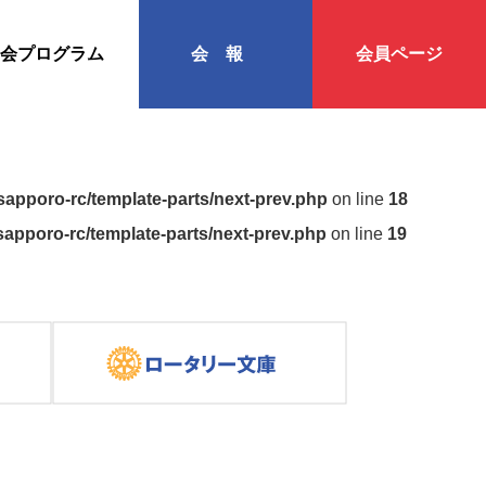
会プログラム
会報
会員ページ
apporo-rc/template-parts/next-prev.php
on line
18
apporo-rc/template-parts/next-prev.php
on line
19