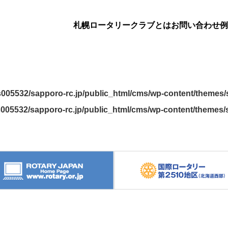
札幌ロータリークラブとは
お問い合わせ
例
005532/sapporo-rc.jp/public_html/cms/wp-content/themes/s
005532/sapporo-rc.jp/public_html/cms/wp-content/themes/s