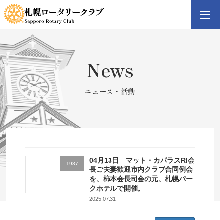
コ
ナ
ン
ビ
テ
ゲ
ン
ー
ツ
シ
へ
ョ
ス
ン
キ
に
News
ッ
移
プ
動
ニュース・活動
04月13日 マット・カパラスRI会
1987
長ご夫妻歓迎市内クラブ合同例会
を、柿本会長司会の元、札幌パー
クホテルで開催。
2025.07.31