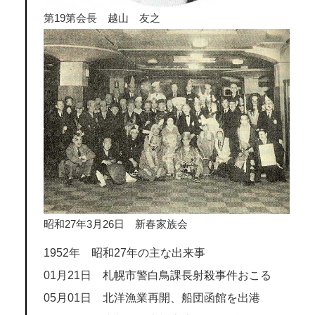
第19第会長 越山 友之
昭和27年3月26日 新春家族会
1952年 昭和27年の主な出来事
01月21日 札幌市警白鳥課長射殺事件おこる
05月01日 北洋漁業再開、船団函館を出港