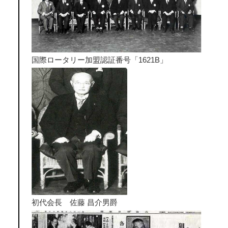
国際ロータリー加盟認証番号「1621B」
初代会長 佐藤 昌介男爵