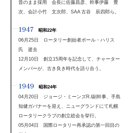
昔のまま採用 会長に佐藤昌彦、幹事伊藤 豊
次、会計小竹 文次郎、SAA 古谷 辰四郎ら。
1947
昭和22年
06月25日 ロータリー創始者ポール・ハリス
氏 逝去
12月10日 創立15周年を記念して、チャーター
メンバーが、古き良き時代を語り合う。
1949
昭和24年
04月20日 ジョージ・ミーンズR.I副幹事、手島
知健ガバナーを迎え、ニューグランドにて札幌
ロータリークラブの創立総会を挙行。
05月04日 国際ロータリー再承認の第一回目の