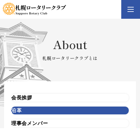
コ
ナ
ン
ビ
テ
ゲ
ン
ー
ツ
シ
へ
ョ
ス
ン
キ
に
About
ッ
移
プ
動
札幌ロータリークラブとは
会長挨拶
沿革
理事会メンバー